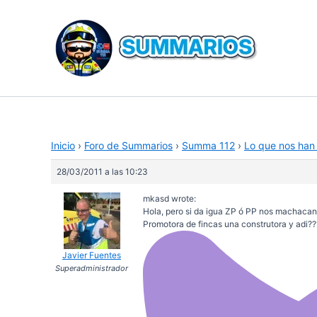
Ir
al
contenido
Inicio
›
Foro de Summarios
›
Summa 112
›
Lo que nos han 
28/03/2011 a las 10:23
mkasd wrote:
Hola, pero si da igua ZP ó PP nos machacan
Promotora de fincas una construtora y adi?
Javier Fuentes
Superadministrador