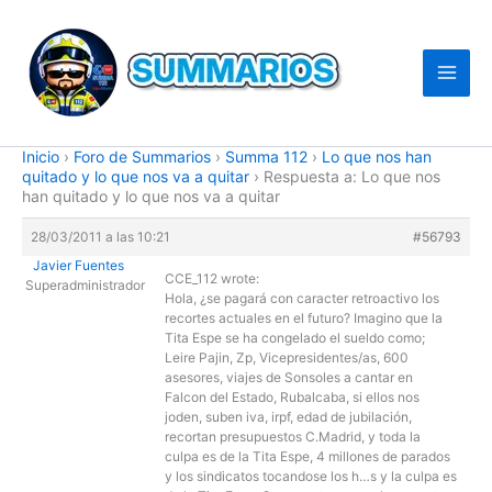
Ir
al
contenido
Inicio
›
Foro de Summarios
›
Summa 112
›
Lo que nos han
quitado y lo que nos va a quitar
›
Respuesta a: Lo que nos
han quitado y lo que nos va a quitar
28/03/2011 a las 10:21
#56793
Javier Fuentes
CCE_112 wrote:
Superadministrador
Hola, ¿se pagará con caracter retroactivo los
recortes actuales en el futuro? Imagino que la
Tita Espe se ha congelado el sueldo como;
Leire Pajin, Zp, Vicepresidentes/as, 600
asesores, viajes de Sonsoles a cantar en
Falcon del Estado, Rubalcaba, si ellos nos
joden, suben iva, irpf, edad de jubilación,
recortan presupuestos C.Madrid, y toda la
culpa es de la Tita Espe, 4 millones de parados
y los sindicatos tocandose los h…s y la culpa es