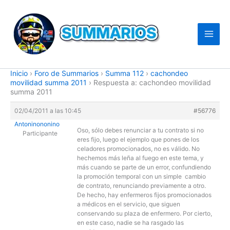
Ir
al
contenido
Inicio
›
Foro de Summarios
›
Summa 112
›
cachondeo
movilidad summa 2011
›
Respuesta a: cachondeo movilidad
summa 2011
02/04/2011 a las 10:45
#56776
Antoninononino
Oso, sólo debes renunciar a tu contrato si no
Participante
eres fijo, luego el ejemplo que pones de los
celadores promocionados, no es válido. No
hechemos más leña al fuego en este tema, y
más cuando se parte de un error, confundiendo
la promoción temporal con un simple cambio
de contrato, renunciando previamente a otro.
De hecho, hay enfermeros fijos promocionados
a médicos en el servicio, que siguen
conservando su plaza de enfermero. Por cierto,
en este caso, nadie se ha rasgado las