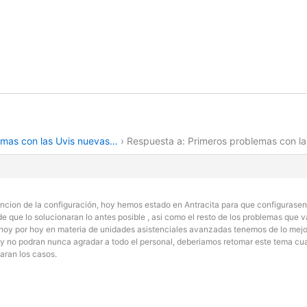
emas con las Uvis nuevas…
›
Respuesta a: Primeros problemas con l
cion de la configuración, hoy hemos estado en Antracita para que configurasen la pa
 de que lo solucionaran lo antes posible , asi como el resto de los problemas que 
e hoy por hoy en materia de unidades asistenciales avanzadas tenemos de lo mejor
y no podran nunca agradar a todo el personal, deberiamos retomar este tema cua
aran los casos.