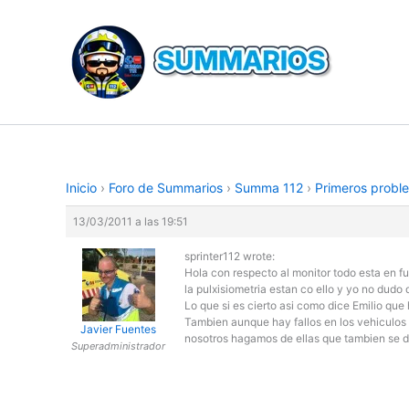
Ir
al
contenido
Inicio
›
Foro de Summarios
›
Summa 112
›
Primeros probl
13/03/2011 a las 19:51
sprinter112 wrote:
Hola con respecto al monitor todo esta en fun
la pulxisiometria estan co ello y yo no dudo
Lo que si es cierto asi como dice Emilio qu
Tambien aunque hay fallos en los vehiculos 
Javier Fuentes
nosotros hagamos de ellas que tambien se d
Superadministrador