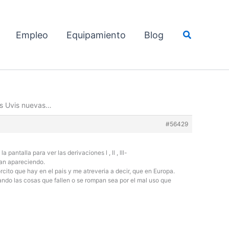
Buscar
Empleo
Equipamiento
Blog
as Uvis nuevas…
#56429
ntalla para ver las derivaciones l , ll , lll-
van apareciendo.
cito que hay en el pais y me atreveria a decir, que en Europa.
ndo las cosas que fallen o se rompan sea por el mal uso que