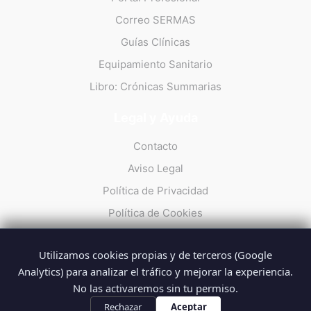
Correo SERMAS
Guías Clínicas
Equipamiento Sanitario
Libro: Crónicas Summarias
Legal y Ayuda
Contacto
Aviso Legal
Política de Privacidad
Política de Cookies
Utilizamos cookies propias y de terceros (Google
Analytics) para analizar el tráfico y mejorar la experiencia.
No las activaremos sin tu permiso.
© 2026 Summarios · La web no oficial de los profesionales del
SUMMA 112
Rechazar
Aceptar