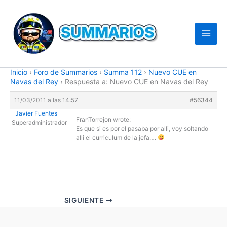
Ir
al
contenido
Inicio
›
Foro de Summarios
›
Summa 112
›
Nuevo CUE en
Navas del Rey
›
Respuesta a: Nuevo CUE en Navas del Rey
11/03/2011 a las 14:57
#56344
Javier Fuentes
FranTorrejon wrote:
Superadministrador
Es que si es por el pasaba por alli, voy soltando
alli el curriculum de la jefa….
SIGUIENTE