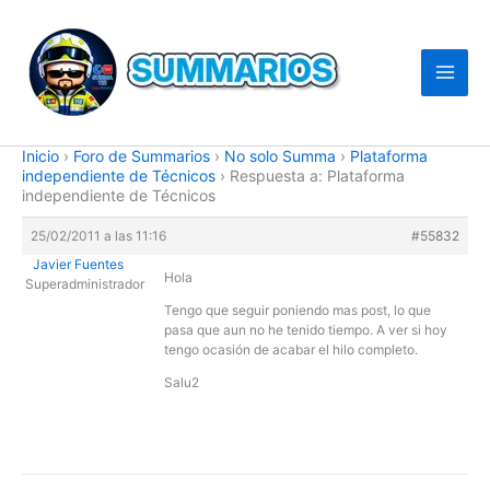
Ir
al
contenido
Inicio
›
Foro de Summarios
›
No solo Summa
›
Plataforma
independiente de Técnicos
›
Respuesta a: Plataforma
independiente de Técnicos
25/02/2011 a las 11:16
#55832
Javier Fuentes
Hola
Superadministrador
Tengo que seguir poniendo mas post, lo que
pasa que aun no he tenido tiempo. A ver si hoy
tengo ocasión de acabar el hilo completo.
Salu2