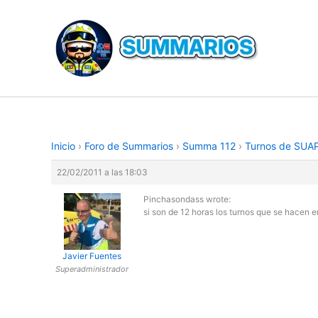
Ir
al
contenido
Inicio
›
Foro de Summarios
›
Summa 112
›
Turnos de SUA
22/02/2011 a las 18:03
Pinchasondass wrote:
si son de 12 horas los turnos que se hacen e
Javier Fuentes
Superadministrador