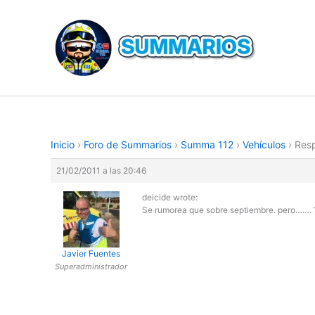
Ir
al
contenido
Inicio
›
Foro de Summarios
›
Summa 112
›
Vehículos
›
Resp
21/02/2011 a las 20:46
deicide wrote:
Se rumorea que sobre septiembre. pero……. Ya
Javier Fuentes
Superadministrador