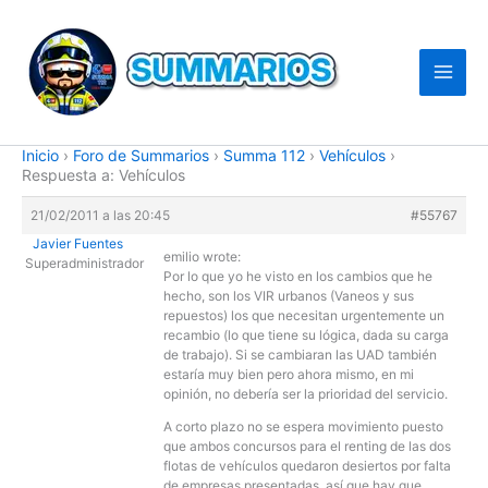
Ir
al
contenido
Inicio
›
Foro de Summarios
›
Summa 112
›
Vehículos
›
Respuesta a: Vehículos
21/02/2011 a las 20:45
#55767
Javier Fuentes
emilio wrote:
Superadministrador
Por lo que yo he visto en los cambios que he
hecho, son los VIR urbanos (Vaneos y sus
repuestos) los que necesitan urgentemente un
recambio (lo que tiene su lógica, dada su carga
de trabajo). Si se cambiaran las UAD también
estaría muy bien pero ahora mismo, en mi
opinión, no debería ser la prioridad del servicio.
A corto plazo no se espera movimiento puesto
que ambos concursos para el renting de las dos
flotas de vehículos quedaron desiertos por falta
de empresas presentadas, así que hay que