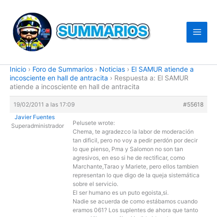
Ir
al
contenido
Inicio
›
Foro de Summarios
›
Noticias
›
El SAMUR atiende a
incosciente en hall de antracita
›
Respuesta a: El SAMUR
atiende a incosciente en hall de antracita
19/02/2011 a las 17:09
#55618
Javier Fuentes
Pelusete wrote:
Superadministrador
Chema, te agradezco la labor de moderación
tan dificil, pero no voy a pedir perdón por decir
lo que pienso, Pma y Salomon no son tan
agresivos, en eso si he de rectificar, como
Marchante,Tarao y Mariete, pero ellos tambien
representan lo que digo de la queja sistemática
sobre el servicio.
El ser humano es un puto egoista,si.
Nadie se acuerda de como estábamos cuando
eramos 061? Los suplentes de ahora que tanto