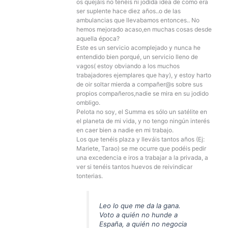
os quejáis no tenéis ni jodida idea de como era
ser suplente hace diez años..o de las
ambulancias que llevabamos entonces.. No
hemos mejorado acaso,en muchas cosas desde
aquella época?
Este es un servicio acomplejado y nunca he
entendido bien porqué, un servicio lleno de
vagos( estoy obviando a los muchos
trabajadores ejemplares que hay), y estoy harto
de oir soltar mierda a compañer@s sobre sus
propios compañeros,nadie se mira en su jodido
ombligo.
Pelota no soy, el Summa es sólo un satélite en
el planeta de mi vida, y no tengo ningún interés
en caer bien a nadie en mi trabajo.
Los que tenéis plaza y lleváis tantos años (Ej:
Mariete, Tarao) se me ocurre que podéis pedir
una excedencia e iros a trabajar a la privada, a
ver si tenéis tantos huevos de reivindicar
tonterias.
Leo lo que me da la gana.
Voto a quién no hunde a
España, a quién no negocia