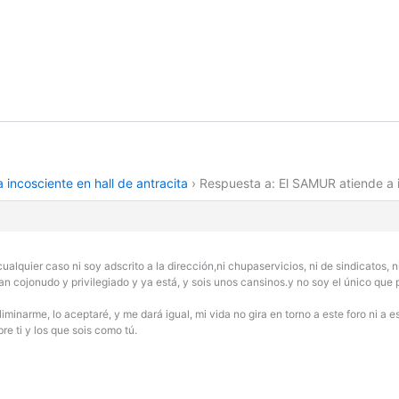
 incosciente en hall de antracita
›
Respuesta a: El SAMUR atiende a i
lquier caso ni soy adscrito a la dirección,ni chupaservicios, ni de sindicatos, ni
 tan cojonudo y privilegiado y ya está, y sois unos cansinos.y no soy el único q
iminarme, lo aceptaré, y me dará igual, mi vida no gira en torno a este foro ni a 
re ti y los que sois como tú.