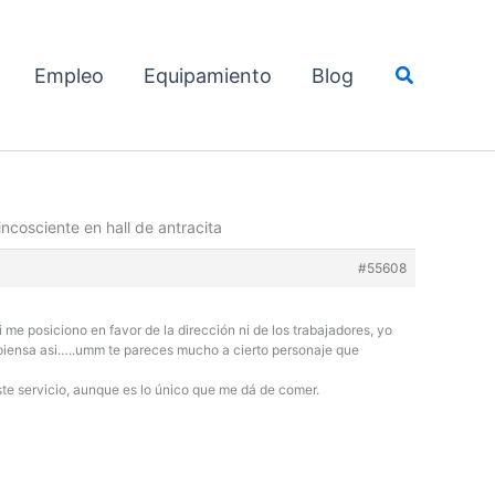
Buscar
Empleo
Equipamiento
Blog
ncosciente en hall de antracita
#55608
 me posiciono en favor de la dirección ni de los trabajadores, yo
ue piensa asi…..umm te pareces mucho a cierto personaje que
este servicio, aunque es lo único que me dá de comer.