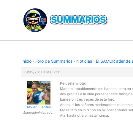
Ir
al
contenido
Inicio
›
Foro de Summarios
›
Noticias
›
El SAMUR atiende a
19/02/2011 a las 17:01
Pelusete wrote:
Mariete, robablemente me baneen, pero en cua
doy gracias a la vida por tener este trabajo
banearon tres veces de este foro.
Ahora, si los señores moderadores quieren el
Javier Fuentes
Me reitero en lo dicho en mi post anterior sob
Superadministrador
Ala, hasta otra o hasta nunca.