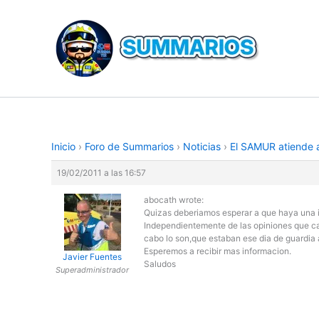
Ir
al
contenido
Inicio
›
Foro de Summarios
›
Noticias
›
El SAMUR atiende a
19/02/2011 a las 16:57
abocath wrote:
Quizas deberiamos esperar a que haya una int
Independientemente de las opiniones que cad
cabo lo son,que estaban ese dia de guardia a
Esperemos a recibir mas informacion.
Javier Fuentes
Saludos
Superadministrador