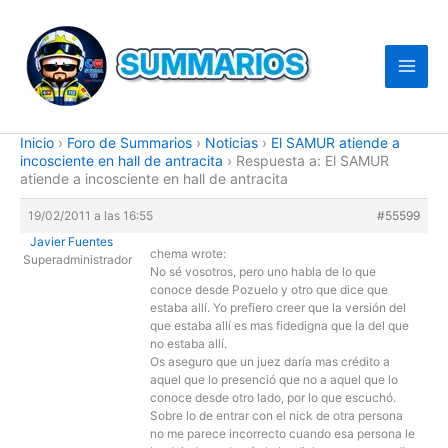
Ir
al
contenido
Inicio
›
Foro de Summarios
›
Noticias
›
El SAMUR atiende a
incosciente en hall de antracita
›
Respuesta a: El SAMUR
atiende a incosciente en hall de antracita
19/02/2011 a las 16:55
#55599
Javier Fuentes
chema wrote:
Superadministrador
No sé vosotros, pero uno habla de lo que
conoce desde Pozuelo y otro que dice que
estaba allí. Yo prefiero creer que la versión del
que estaba allí es mas fidedigna que la del que
no estaba allí.
Os aseguro que un juez daría mas crédito a
aquel que lo presenció que no a aquel que lo
conoce desde otro lado, por lo que escuchó.
Sobre lo de entrar con el nick de otra persona
no me parece incorrecto cuando esa persona le