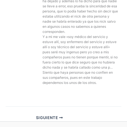
ha dejado y además lo ha dicho para que nadie
se lleve a error, eso prueba la sinceridad de esa
persona, que lo podía haber hecho sin decir que
estaba utilizando el nick de otra persona y
nadie se habría enterado ya que los nick salvo
en algunos casos no sabemos a quienes
corresponden.
Y a mi me vale «soy médico del servicio y
estuve allí, soy enfermero del servicio y estuve
allí o soy técnico del servicio y estuve allí»
pues seré muy ingenuo pero yo creo a mis
compañeros pues no tienen porque mentir, si no
fuera cierto lo que dice seguro que no hubiera
dicho nada y se habría callado como una p…
Siento que haya personas que no confíen en
sus compañeros, pues en este trabajo
dependemos los unos de los otros.
SIGUIENTE