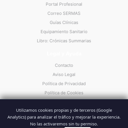
Portal Profesional
Correo SERMAS
Guías Clínicas
Equipamiento Sanitario
Libro: Crónicas Summarias
Legal y Ayuda
Contacto
Aviso Legal
Política de Privacidad
Política de Cookies
Utilizamos cookies propias y de terceros (Google
Analytics) para analizar el tráfico y mejorar la experiencia.
No las activaremos sin tu permiso.
© 2026 Summarios · La web no oficial de los profesionales del