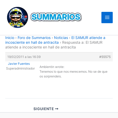
Ir
al
contenido
Inicio
›
Foro de Summarios
›
Noticias
›
El SAMUR atiende a
incosciente en hall de antracita
›
Respuesta a: El SAMUR
atiende a incosciente en hall de antracita
19/02/2011 a las 16:39
#55575
Javier Fuentes
Ambientin wrote:
Superadministrador
Tenemos lo que nos merecemos. No se de que
os sorprendeis.
SIGUIENTE