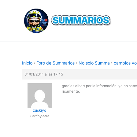
Ir
al
contenido
Inicio
›
Foro de Summarios
›
No solo Summa
›
cambios vo
31/01/2011 a las 17:45
gracias albert por la información, ya no sab
ricamente,
xuskiyo
Participante