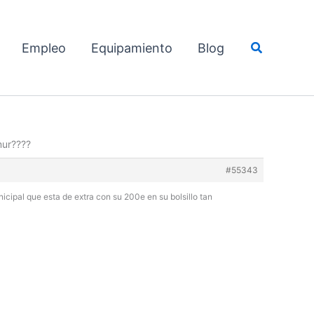
Buscar
Empleo
Equipamiento
Blog
mur????
#55343
nicipal que esta de extra con su 200e en su bolsillo tan