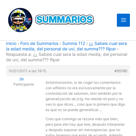
Ir
al
contenido
Inicio
›
Foro de Summarios
›
Summa 112
›
¿¿ Sabeis cual sera
la edad media, del personal de uvi, del summa??? flipar
›
Respuesta a: ¿¿ Sabeis cual sera la edad media, del personal
de uvi, del summa??? flipar
10/01/2011 a las 19:15
#55180
jlp
Antoninononino, lo de coger los comentarios
Participante
con alfileres no era exclusivamente por la
contestación de salomon, sino también por la
generalización de jclg. He releido mi post y no
veo lo que dices….creo que lo primero que digo
es que no se puede generalizar….
Creo que conmigo se razona más que bien,
pero para ello hay que leer, después interpretar
y después exponer sin menospreciar, que no
todos tenemos que estar de acuerdo. Además,