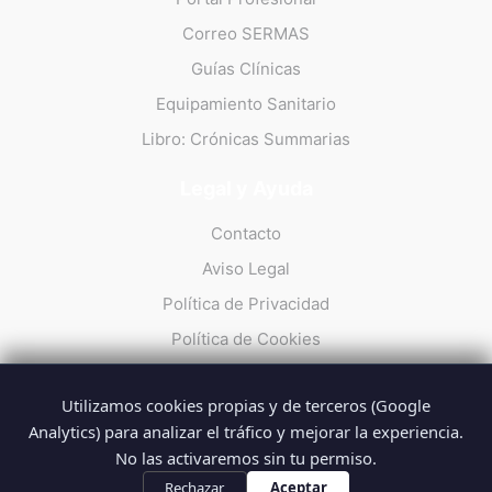
Correo SERMAS
Guías Clínicas
Equipamiento Sanitario
Libro: Crónicas Summarias
Legal y Ayuda
Contacto
Aviso Legal
Política de Privacidad
Política de Cookies
Utilizamos cookies propias y de terceros (Google
Analytics) para analizar el tráfico y mejorar la experiencia.
No las activaremos sin tu permiso.
© 2026 Summarios · La web no oficial de los profesionales del
SUMMA 112
Rechazar
Aceptar