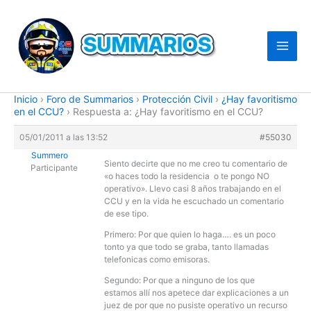
Ir
al
contenido
Inicio
›
Foro de Summarios
›
Protección Civil
›
¿Hay favoritismo
en el CCU?
›
Respuesta a: ¿Hay favoritismo en el CCU?
05/01/2011 a las 13:52
#55030
Summero
Siento decirte que no me creo tu comentario de
Participante
«o haces todo la residencia o te pongo NO
operativo». Llevo casi 8 años trabajando en el
CCU y en la vida he escuchado un comentario
de ese tipo.
Primero: Por que quien lo haga…. es un poco
tonto ya que todo se graba, tanto llamadas
telefonicas como emisoras.
Segundo: Por que a ninguno de los que
estamos allí nos apetece dar explicaciones a un
juez de por que no pusiste operativo un recurso