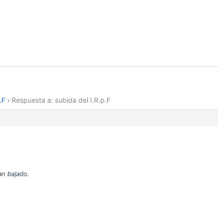
.F
›
Respuesta a: subida del I.R.p.F
an bajado.