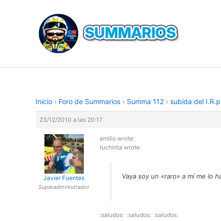
Ir
al
contenido
Inicio
›
Foro de Summarios
›
Summa 112
›
subida del I.R.p
23/12/2010 a las 20:17
emilio wrote:
tuchinta wrote:
Vaya soy un «raro» a mí me lo h
Javier Fuentes
Superadministrador
:saludos: :saludos: :saludos: