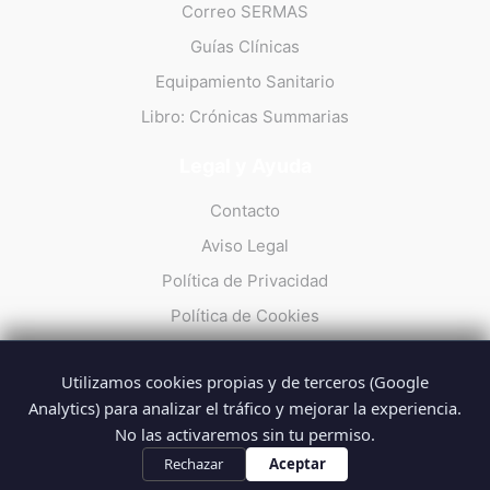
Correo SERMAS
Guías Clínicas
Equipamiento Sanitario
Libro: Crónicas Summarias
Legal y Ayuda
Contacto
Aviso Legal
Política de Privacidad
Política de Cookies
Utilizamos cookies propias y de terceros (Google
Analytics) para analizar el tráfico y mejorar la experiencia.
No las activaremos sin tu permiso.
© 2026 Summarios · La web no oficial de los profesionales del
SUMMA 112
Rechazar
Aceptar