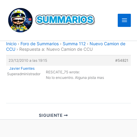
Ir
al
contenido
Inicio
›
Foro de Summarios
›
Summa 112
›
Nuevo Camion de
CCU
›
Respuesta a: Nuevo Camion de CCU
23/12/2010 a las 19:15
#54821
Javier Fuentes
RESCATE_75 wrote:
Superadministrador
No lo encuentro. Alguna pista mas
SIGUIENTE