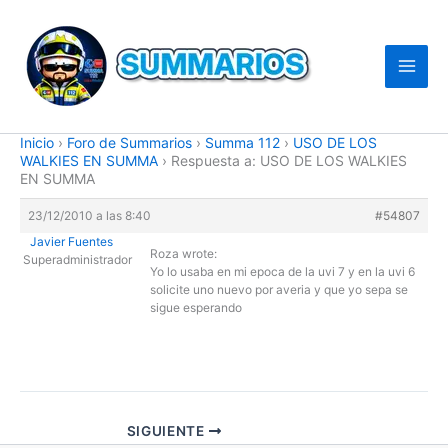
Ir
al
contenido
Inicio
›
Foro de Summarios
›
Summa 112
›
USO DE LOS
WALKIES EN SUMMA
›
Respuesta a: USO DE LOS WALKIES
EN SUMMA
23/12/2010 a las 8:40
#54807
Javier Fuentes
Roza wrote:
Superadministrador
Yo lo usaba en mi epoca de la uvi 7 y en la uvi 6
solicite uno nuevo por averia y que yo sepa se
sigue esperando
SIGUIENTE