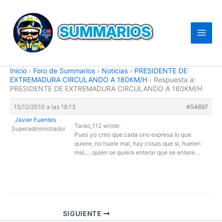
Ir
al
contenido
Inicio
›
Foro de Summarios
›
Noticias
›
PRESIDENTE DE
EXTREMADURA CIRCULANDO A 180KM/H
›
Respuesta a:
PRESIDENTE DE EXTREMADURA CIRCULANDO A 180KM/H
15/12/2010 a las 18:13
#54697
Javier Fuentes
Tarao_112 wrote:
Superadministrador
Pues yo creo que cada uno expresa lo que
quiere, no huele mal, hay cosas que si, huelen
mal…. quien se quiera enterar que se entere…
SIGUIENTE