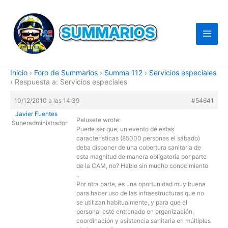
Ir
al
contenido
Inicio
›
Foro de Summarios
›
Summa 112
›
Servicios especiales
›
Respuesta a: Servicios especiales
10/12/2010 a las 14:39
#54641
Javier Fuentes
Pelusete wrote:
Superadministrador
Puede ser que, un evento de estas
características (85000 personas el sábado)
deba disponer de una cobertura sanitaria de
esta magnitud de manera obligatoria por parte
de la CAM, no? Hablo sin mucho conocimiento
..
Por otra parte, es una oportunidad muy buena
para hacer uso de las infraestructuras que no
se utilizan habitualmente, y para que el
personal esté entrenado en organización,
coordinación y asistencia sanitaria en múltiples