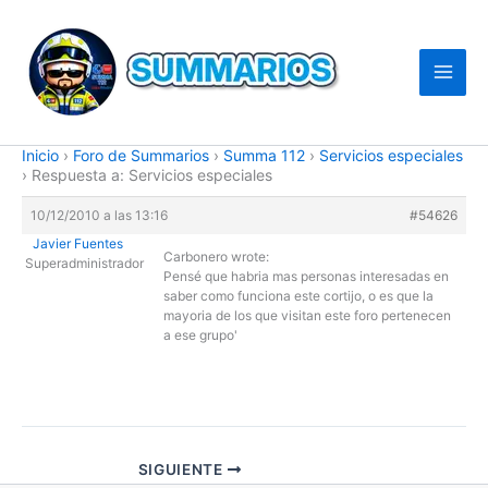
Ir
al
contenido
Inicio
›
Foro de Summarios
›
Summa 112
›
Servicios especiales
›
Respuesta a: Servicios especiales
10/12/2010 a las 13:16
#54626
Javier Fuentes
Carbonero wrote:
Superadministrador
Pensé que habria mas personas interesadas en
saber como funciona este cortijo, o es que la
mayoria de los que visitan este foro pertenecen
a ese grupo'
SIGUIENTE