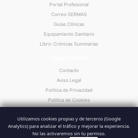
Portal Profesional
Correo SERMAS
Guías Clínicas
Equipamiento Sanitario
Libro: Crónicas Summarias
Legal y Ayuda
Contacto
Aviso Legal
Política de Privacidad
Política de Cookies
Utilizamos cookies propias y de terceros (Google
Analytics) para analizar el tráfico y mejorar la experiencia.
No las activaremos sin tu permiso.
© 2026 Summarios · La web no oficial de los profesionales del