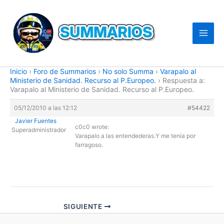
Ir
al
contenido
Inicio
›
Foro de Summarios
›
No solo Summa
›
Varapalo al
Ministerio de Sanidad. Recurso al P.Europeo.
›
Respuesta a:
Varapalo al Ministerio de Sanidad. Recurso al P.Europeo.
05/12/2010 a las 12:12
#54422
Javier Fuentes
c0c0 wrote:
Superadministrador
Varapalo a las entendederas.Y me tenía por
farragoso.
SIGUIENTE