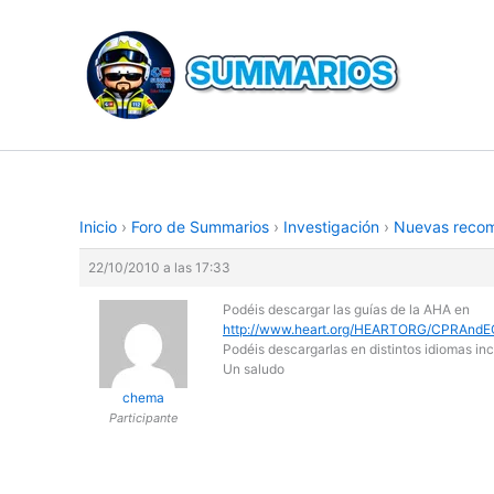
Ir
al
contenido
Inicio
›
Foro de Summarios
›
Investigación
›
Nuevas recom
22/10/2010 a las 17:33
Podéis descargar las guías de la AHA en
http://www.heart.org/HEARTORG/CPRAndEC
Podéis descargarlas en distintos idiomas inc
Un saludo
chema
Participante