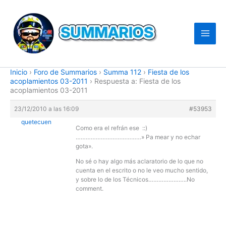
Ir
al
contenido
Inicio
›
Foro de Summarios
›
Summa 112
›
Fiesta de los
acoplamientos 03-2011
›
Respuesta a: Fiesta de los
acoplamientos 03-2011
23/12/2010 a las 16:09
#53953
quetecuen
Como era el refrán ese ::)
…………………………………» Pa mear y no echar
gota».
No sé o hay algo más aclaratorio de lo que no
cuenta en el escrito o no le veo mucho sentido,
y sobre lo de los Técnicos…………………..No
comment.