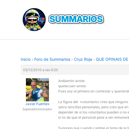
Ir
al
contenido
Inicio
›
Foro de Summarios
›
Cruz Roja
›
QUE OPINAIS DE
05/12/2010 a las 9:20
Ambientin wrote:
quetecuen wrote:
Pues soy el primero en contestar y queriend
La figura del «voluntario» creo que ningu
Javier Fuentes
salvo rencillas personales, pero creo que e
Superadministrador
depender de si los voluntarios pueden o no 
si no de que el personal pase a ser remuner
Supongo que cuando cambie el tema de la f