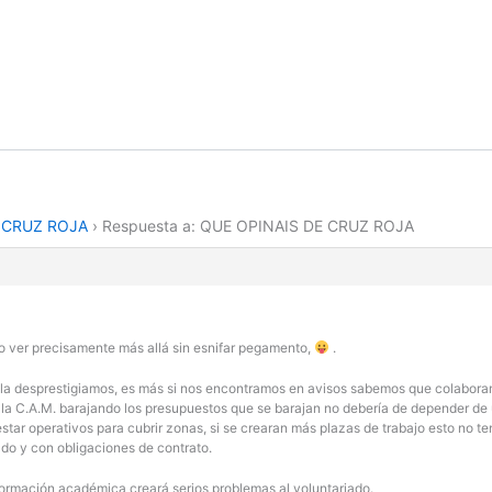
 CRUZ ROJA
›
Respuesta a: QUE OPINAIS DE CRUZ ROJA
o ver precisamente más allá sin esnifar pegamento,
.
no la desprestigiamos, es más si nos encontramos en avisos sabemos que colabo
n la C.A.M. barajando los presupuestos que se barajan no debería de depender de
estar operativos para cubrir zonas, si se crearan más plazas de trabajo esto no 
ado y con obligaciones de contrato.
ormación académica creará serios problemas al voluntariado.