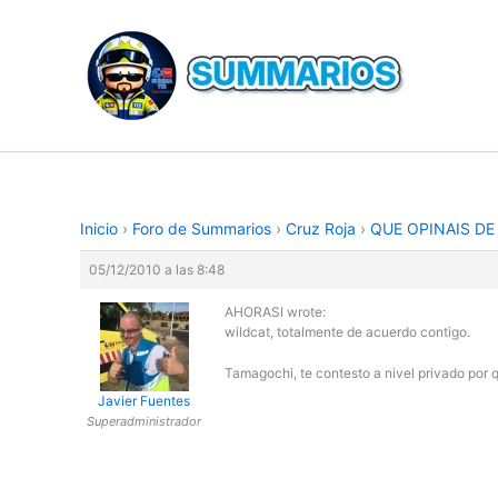
Ir
al
contenido
Inicio
›
Foro de Summarios
›
Cruz Roja
›
QUE OPINAIS DE
05/12/2010 a las 8:48
AHORASI wrote:
wildcat, totalmente de acuerdo contigo.
Tamagochi, te contesto a nivel privado por q
Javier Fuentes
Superadministrador