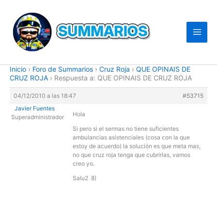
Ir
al
contenido
Inicio
›
Foro de Summarios
›
Cruz Roja
›
QUE OPINAIS DE
CRUZ ROJA
›
Respuesta a: QUE OPINAIS DE CRUZ ROJA
04/12/2010 a las 18:47
#53715
Javier Fuentes
Hola
Superadministrador
Si pero si el sermas no tiene suficientes
ambulancias asistenciales (cosa con la que
estoy de acuerdo) la solución es que meta mas,
no que cruz roja tenga que cubrirlas, vamos
creo yo.
Salu2 8)