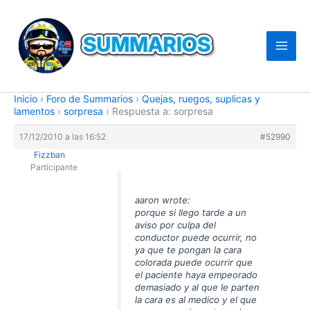
Ir
al
contenido
Inicio
›
Foro de Summarios
›
Quejas, ruegos, suplicas y
lamentos
›
sorpresa
›
Respuesta a: sorpresa
17/12/2010 a las 16:52
#52990
Fizzban
Participante
aaron wrote:
porque si llego tarde a un
aviso por culpa del
conductor puede ocurrir, no
ya que te pongan la cara
colorada puede ocurrir que
el paciente haya empeorado
demasiado y al que le parten
la cara es al medico y el que