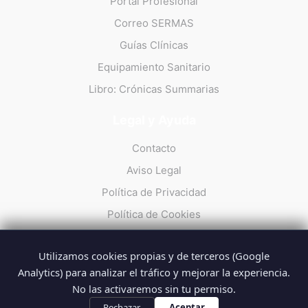
Portal Profesional
Correo SERMAS
Guías Clínicas
Equipamiento Sanitario
Libro: Crónicas Summarias
Legal y Ayuda
Contacto
Aviso Legal
Política de Privacidad
Política de Cookies
Utilizamos cookies propias y de terceros (Google
Analytics) para analizar el tráfico y mejorar la experiencia.
No las activaremos sin tu permiso.
© 2026 Summarios · La web no oficial de los profesionales del
SUMMA 112
Rechazar
Aceptar