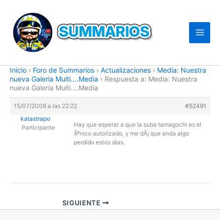
Ir
al
contenido
Inicio
›
Foro de Summarios
›
Actualizaciones
›
Media: Nuestra
nueva Galeria Multi….Media
›
Respuesta a: Media: Nuestra
nueva Galeria Multi….Media
15/07/2008 a las 22:22
#52491
katastrapo
Hay que esperar a que la suba tamagochi es el
Participante
Ãºnico autorizado, y me dÃ¡ que anda algo
perdido estos dias.
SIGUIENTE