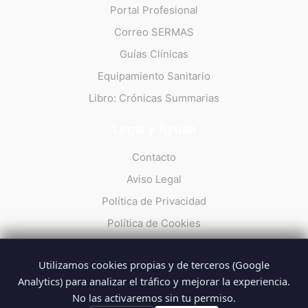
Portal Profesional
Correo SERMAS
Guías Clínicas
Equipamiento Sanitario
Libro: Crónicas Summarias
Legal y Ayuda
Contacto
Aviso Legal
Política de Privacidad
Política de Cookies
Utilizamos cookies propias y de terceros (Google
Analytics) para analizar el tráfico y mejorar la experiencia.
No las activaremos sin tu permiso.
© 2026 Summarios · La web no oficial de los profesionales del