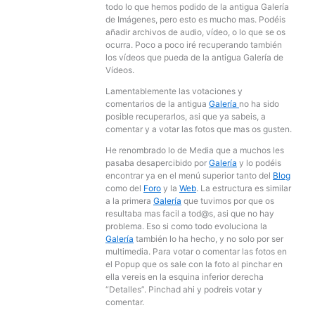
todo lo que hemos podido de la antigua Galería
de Imágenes, pero esto es mucho mas. Podéis
añadir archivos de audio, vídeo, o lo que se os
ocurra. Poco a poco iré recuperando también
los vídeos que pueda de la antigua Galería de
Vídeos.
Lamentablemente las votaciones y
comentarios de la antigua
Galería
no ha sido
posible recuperarlos, asi que ya sabeis, a
comentar y a votar las fotos que mas os gusten.
He renombrado lo de Media que a muchos les
pasaba desapercibido por
Galería
y lo podéis
encontrar ya en el menú superior tanto del
Blog
como del
Foro
y la
Web
. La estructura es similar
a la primera
Galería
que tuvimos por que os
resultaba mas facil a tod@s, asi que no hay
problema. Eso si como todo evoluciona la
Galería
también lo ha hecho, y no solo por ser
multimedia. Para votar o comentar las fotos en
el Popup que os sale con la foto al pinchar en
ella vereis en la esquina inferior derecha
“Detalles”. Pinchad ahi y podreis votar y
comentar.