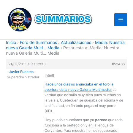
Ir
al
contenido
Inicio
›
Foro de Summarios
›
Actualizaciones
›
Media: Nuestra
nueva Galeria Multi….Media
›
Respuesta a: Media: Nuestra
nueva Galeria Multi….Media
21/01/2011 a las 12:33
#52486
Javier Fuentes
[html]
Superadministrador
Hace unos días os anunciaba en el foro la
apertura de la nueva Galería Multimedia.
La
verdad que no salio muy bien pues muchos no
la veíais, Quetecuen se quejaba del idioma y de
la dificultad, en fin todo pegas el muy perro
(XD).
Hoy puedo anunciaros que ya
parece
que todo
funciona a la perfección y en la lengua de
Cervantes. Para muestra hemos recuperado