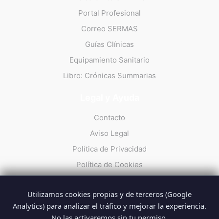
Portal Profesional
Correo SERMAS
Guías Clínicas
Equipamiento Sanitario
Libro: Crónicas Summarias
Legal y Ayuda
Contacto
Aviso Legal
Política de Privacidad
Política de Cookies
Utilizamos cookies propias y de terceros (Google
Analytics) para analizar el tráfico y mejorar la experiencia.
No las activaremos sin tu permiso.
© 2026 Summarios · La web no oficial de los profesionales del