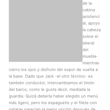
de la
cabina
asistenci
al, apoyo
la cabeza
sobre el
lateral
del
mueble
mientras
cierro los ojos y disfruto del sopor de vuelta a
la base. Dado que Jack -el otro técnico- es
también conductor, intercambiamos el timón
del barco, como le gusta decir, mediada la
guardia. Quizá debería haber elegido un menú
más ligero, pero los espaguetis y el filete con
patatas parecían la mejor opción después de